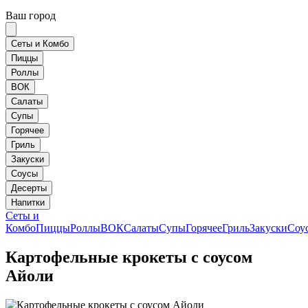
Ваш город
Сеты и Комбо
Пиццы
Роллы
ВОК
Салаты
Супы
Горячее
Гриль
Закуски
Соусы
Десерты
Напитки
Сеты и
Комбо
Пиццы
Роллы
ВОК
Салаты
Супы
Горячее
Гриль
Закуски
Соу
Картофельные крокеты с соусом
Айоли