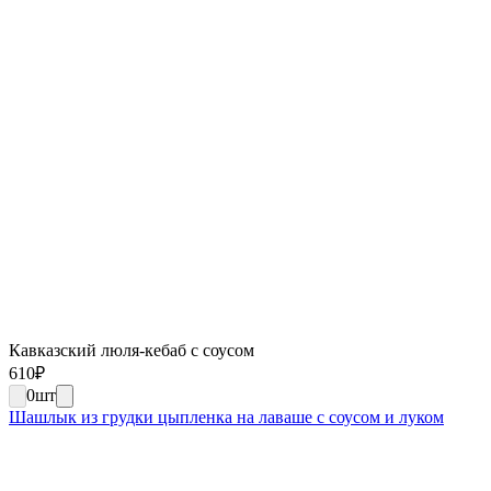
Кавказский люля-кебаб с соусом
610
₽
0
шт
Шашлык из грудки цыпленка на лаваше с соусом и луком