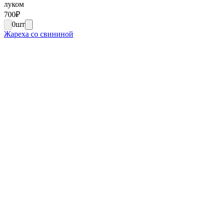
луком
700
₽
0
шт
Жареха со свининой