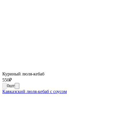
Куриный люля-кебаб
550
₽
0
шт
Кавказский люля-кебаб с соусом