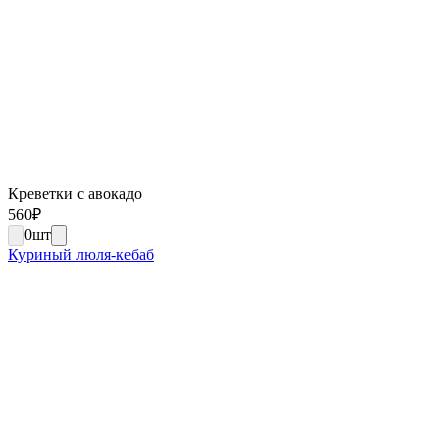
Креветки с авокадо
560
₽
0
шт
Куриный люля-кебаб