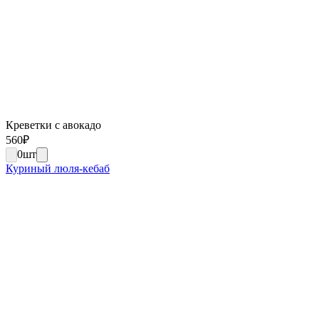
Креветки с авокадо
560
₽
0
шт
Куриный люля-кебаб