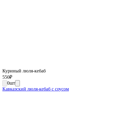
Куриный люля-кебаб
550
₽
0
шт
Кавказский люля-кебаб с соусом