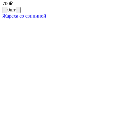
700
₽
0
шт
Жареха со свининой