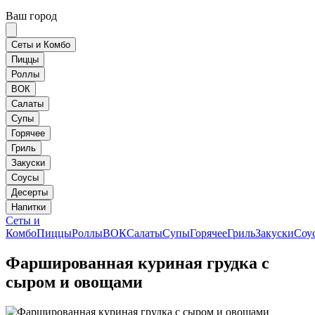
Ваш город
Сеты и Комбо
Пиццы
Роллы
ВОК
Салаты
Супы
Горячее
Гриль
Закуски
Соусы
Десерты
Напитки
Сеты и
Комбо
Пиццы
Роллы
ВОК
Салаты
Супы
Горячее
Гриль
Закуски
Соу
Фаршированная куриная грудка с
сыром и овощами