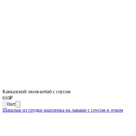
Кавказский люля-кебаб с соусом
610
₽
0
шт
Шашлык из грудки цыпленка на лаваше с соусом и луком