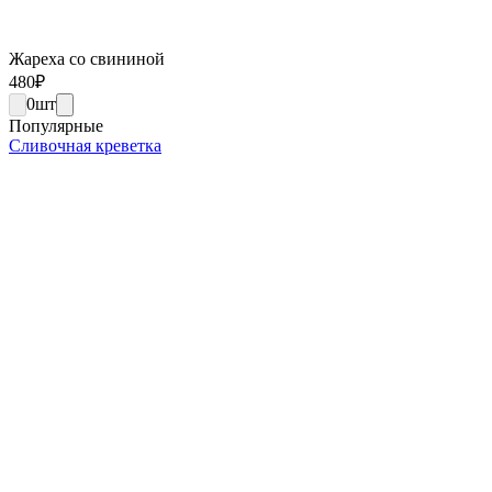
Жареха со свининой
480
₽
0
шт
Популярные
Сливочная креветка