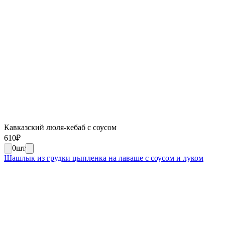
Кавказский люля-кебаб с соусом
610
₽
0
шт
Шашлык из грудки цыпленка на лаваше с соусом и луком