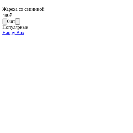
Жареха со свининой
480
₽
0
шт
Популярные
Happy Box