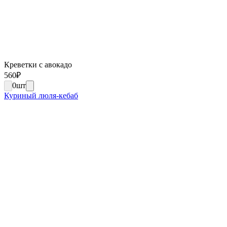
Креветки с авокадо
560
₽
0
шт
Куриный люля-кебаб