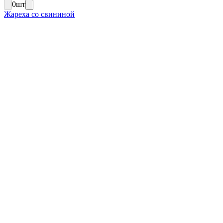
0
шт
Жареха со свининой