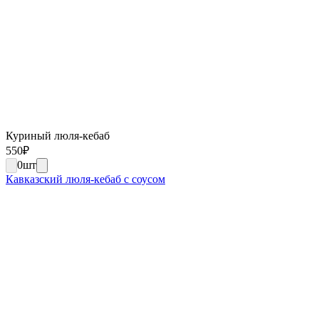
Куриный люля-кебаб
550
₽
0
шт
Кавказский люля-кебаб с соусом