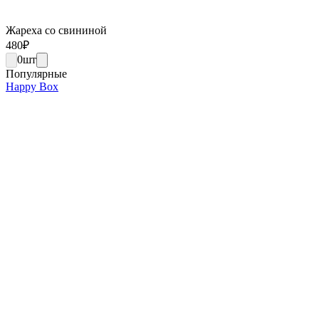
Жареха со свининой
480
₽
0
шт
Популярные
Happy Box