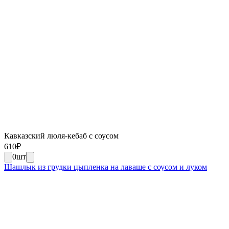
Кавказский люля-кебаб с соусом
610
₽
0
шт
Шашлык из грудки цыпленка на лаваше с соусом и луком