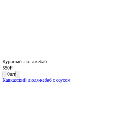
Куриный люля-кебаб
550
₽
0
шт
Кавказский люля-кебаб с соусом