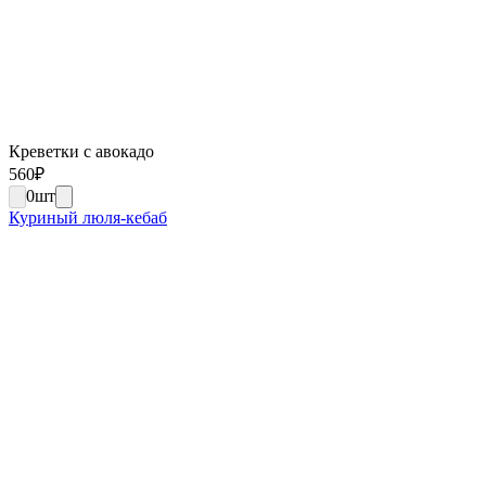
Креветки с авокадо
560
₽
0
шт
Куриный люля-кебаб