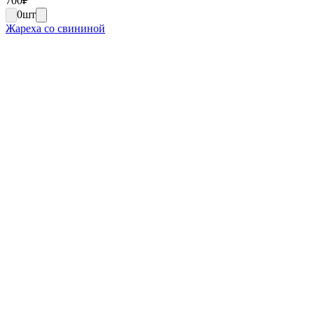
700
₽
0
шт
Жареха со свининой