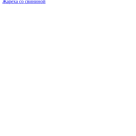
Жареха со свининой