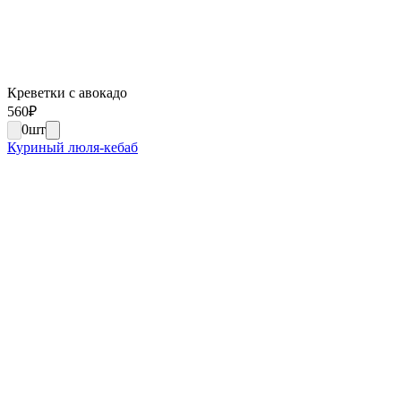
Креветки с авокадо
560
₽
0
шт
Куриный люля-кебаб