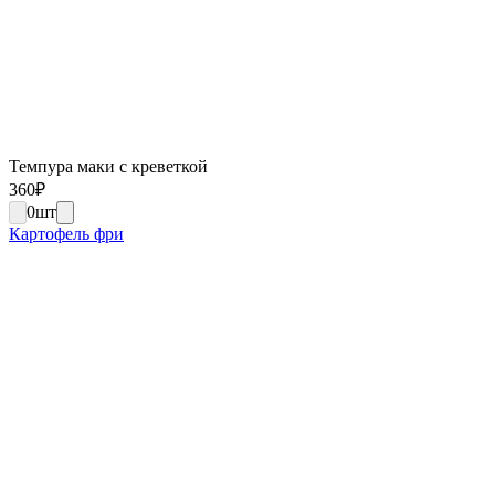
Темпура маки с креветкой
360
₽
0
шт
Картофель фри