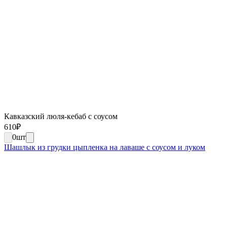
Кавказский люля-кебаб с соусом
610
₽
0
шт
Шашлык из грудки цыпленка на лаваше с соусом и луком