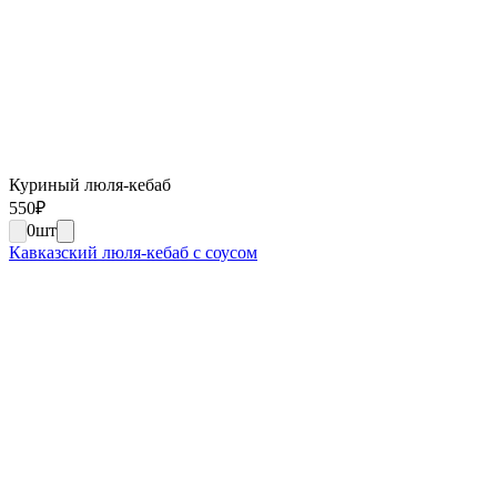
Куриный люля-кебаб
550
₽
0
шт
Кавказский люля-кебаб с соусом