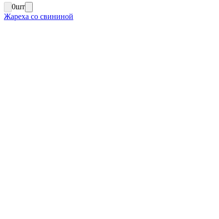
0
шт
Жареха со свининой