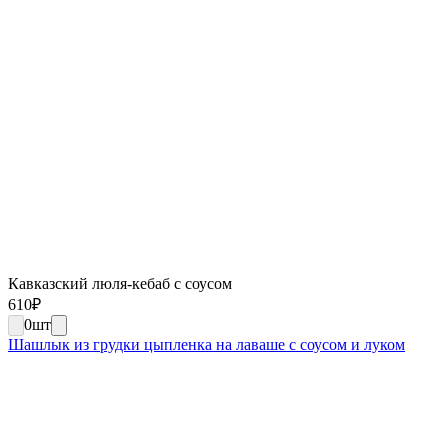
Кавказский люля-кебаб с соусом
610
₽
0
шт
Шашлык из грудки цыпленка на лаваше с соусом и луком