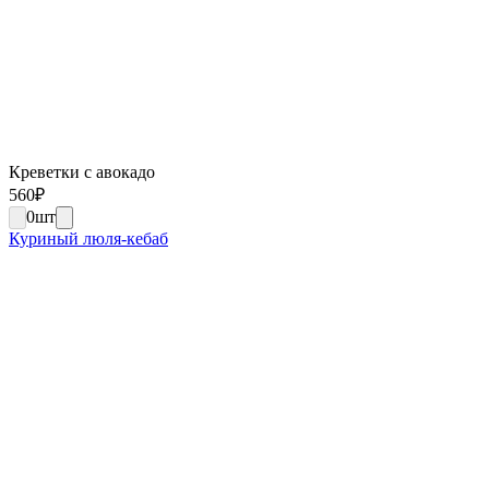
Креветки с авокадо
560
₽
0
шт
Куриный люля-кебаб