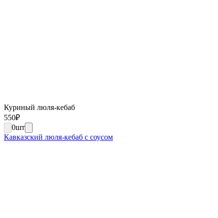
Куриный люля-кебаб
550
₽
0
шт
Кавказский люля-кебаб с соусом