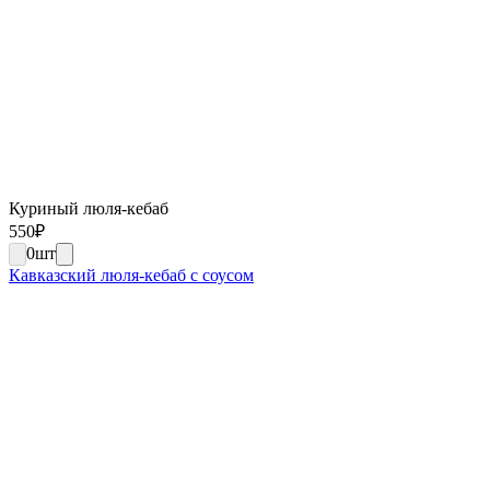
Куриный люля-кебаб
550
₽
0
шт
Кавказский люля-кебаб с соусом