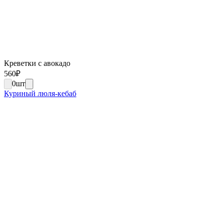
Креветки с авокадо
560
₽
0
шт
Куриный люля-кебаб