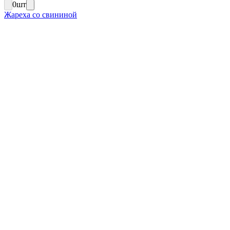
0
шт
Жареха со свининой