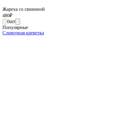
Жареха со свининой
480
₽
0
шт
Популярные
Сливочная креветка