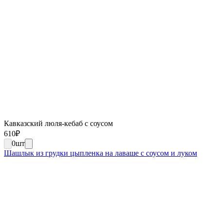
Кавказский люля-кебаб с соусом
610
₽
0
шт
Шашлык из грудки цыпленка на лаваше с соусом и луком