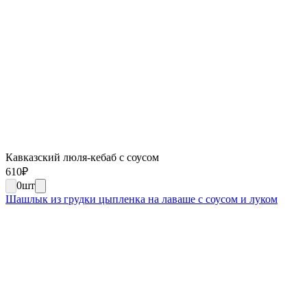
Кавказский люля-кебаб с соусом
610
₽
0
шт
Шашлык из грудки цыпленка на лаваше с соусом и луком