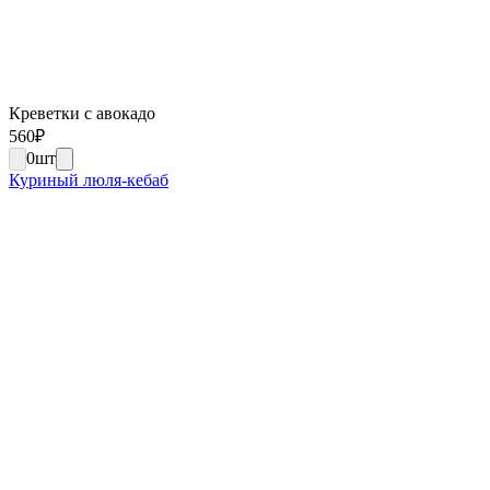
Креветки с авокадо
560
₽
0
шт
Куриный люля-кебаб