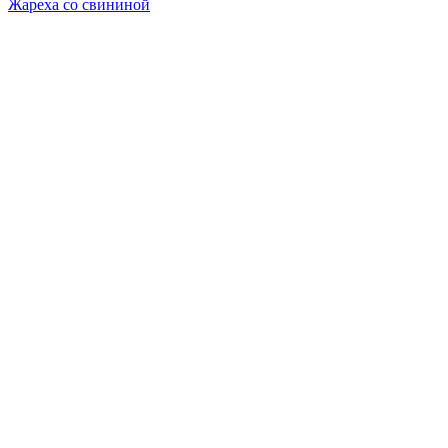
Жареха со свининой