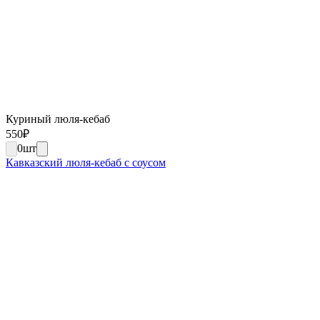
Куриный люля-кебаб
550
₽
0
шт
Кавказский люля-кебаб с соусом